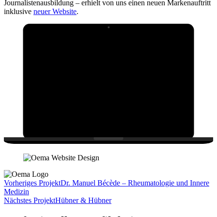
Journalistenausbildung – erhielt von uns einen neuen Markenauftritt
inklusive
neuer Website
.
Vorheriges Projekt
Dr. Manuel Bécède – Rheumatologie und Innere
Medizin
Nächstes Projekt
Hübner & Hübner